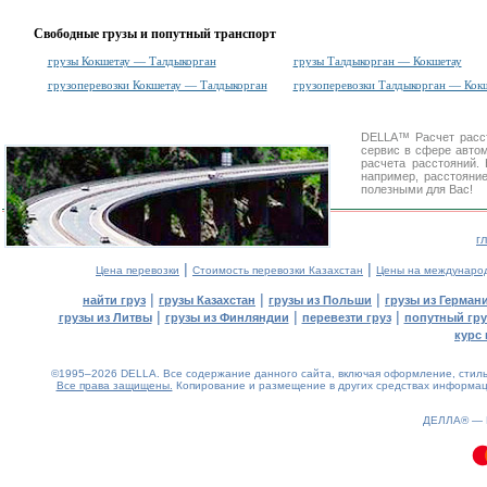
Свободные грузы и попутный транспорт
грузы Кокшетау — Талдыкорган
грузы Талдыкорган — Кокшетау
грузоперевозки Кокшетау — Талдыкорган
грузоперевозки Талдыкорган — Кок
DELLA™
Расчет расс
сервис в сфере авт
расчета расстояний
например, расстояни
полезными для Вас!
г
|
|
Цена перевозки
Стоимость перевозки Казахстан
Цены на междунаро
|
|
|
найти груз
грузы Казахстан
грузы из Польши
грузы из Герман
|
|
|
грузы из Литвы
грузы из Финляндии
перевезти груз
попутный гру
курс 
©1995–2026 DELLA. Все содержание данного сайта, включая оформление, стиль 
Все права защищены.
Копирование и размещение в других средствах информаци
ДЕЛЛА® —
0.09(aws3)
060826-04:05:38