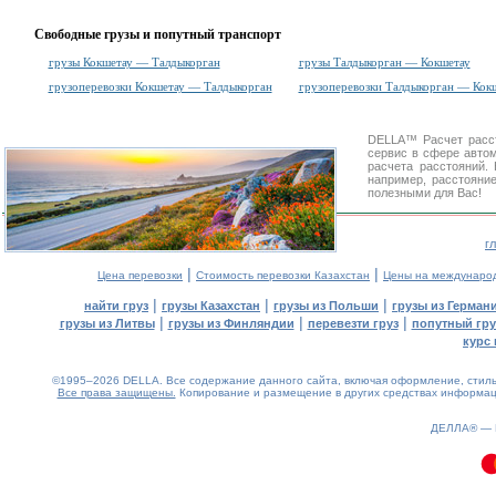
Свободные грузы и попутный транспорт
грузы Кокшетау — Талдыкорган
грузы Талдыкорган — Кокшетау
грузоперевозки Кокшетау — Талдыкорган
грузоперевозки Талдыкорган — Кок
DELLA™
Расчет расс
сервис в сфере авт
расчета расстояний
например, расстояни
полезными для Вас!
г
|
|
Цена перевозки
Стоимость перевозки Казахстан
Цены на междунаро
|
|
|
найти груз
грузы Казахстан
грузы из Польши
грузы из Герман
|
|
|
грузы из Литвы
грузы из Финляндии
перевезти груз
попутный гру
курс 
©1995–2026 DELLA. Все содержание данного сайта, включая оформление, стиль 
Все права защищены.
Копирование и размещение в других средствах информаци
ДЕЛЛА® —
0.11(aws2)
090826-14:47:54