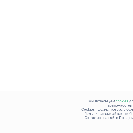
Мы используем
cookies
дл
возможностей 
Cookies - файлы, которые со
большинством сайтов, чтоб
Оставаясь на сайте Della, 