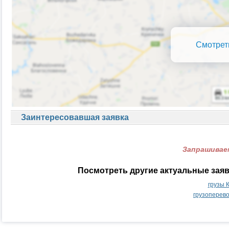
Смотрет
Заинтересовавшая заявка
Запрашиваем
Посмотреть другие актуальные зая
грузы 
грузоперев