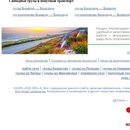
Свободные грузы и попутный транспорт
грузы Кокшетау — Караганда
грузы Караганда — Кокшетау
грузоперевозки Кокшетау — Караганда
грузоперевозки Караганда — Кокшетау
Раздел «Необходимо п
удобный и качествен
работе — актуальнос
рады быть полезными 
г
|
|
Цена перевозки
Стоимость перевозки Казахстан
Цены на междунаро
|
|
|
найти груз
грузы Казахстан
грузы из Польши
грузы из Герман
|
|
|
грузы из Литвы
грузы из Финляндии
перевезти груз
попутный гру
курс 
©1995–2026 DELLA. Все содержание данного сайта, включая оформление, стиль 
Все права защищены.
Копирование и размещение в других средствах информаци
ДЕЛЛА® —
0.17(aws4)
090826-10:43:15
мо