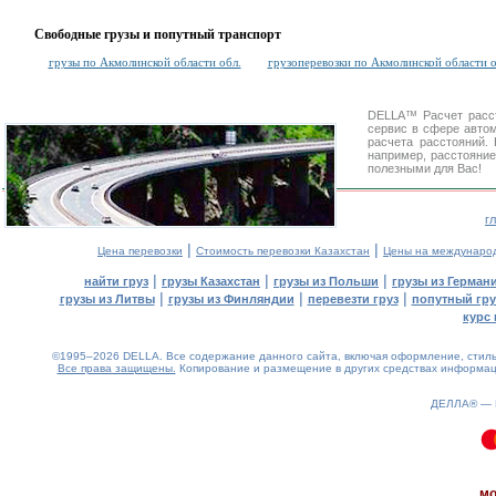
Свободные грузы и попутный транспорт
грузы по Акмолинской области обл.
грузоперевозки по Акмолинской области о
DELLA™
Расчет расс
сервис в сфере авт
расчета расстояний
например, расстояние
полезными для Вас!
г
|
|
Цена перевозки
Стоимость перевозки Казахстан
Цены на междунаро
|
|
|
найти груз
грузы Казахстан
грузы из Польши
грузы из Герман
|
|
|
грузы из Литвы
грузы из Финляндии
перевезти груз
попутный гру
курс 
©1995–2026 DELLA. Все содержание данного сайта, включая оформление, стиль 
Все права защищены.
Копирование и размещение в других средствах информаци
ДЕЛЛА® —
0.12(aws3)
080826-08:27:45
мо