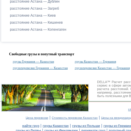
расстояние Астана — Дублин
расстояние Астана — Загреб
расстояние Астана — Киев
расстояние Астана — Кишинев
расстояние Астана — Копенгаген
Свободные грузы и попутный транспорт
грузы Германия — Казахстан
грузы Казахстан — Германия
грузоперевозки Германия — Казахстан
грузоперевозки Казахстан — Германия
DELLA™
Расчет расс
сервис в сфере авт
расчета расстояний
например, расстояние
быть полезными для В
г
|
|
Цена перевозки
Стоимость перевозки Казахстан
Цены на междунаро
|
|
|
найти груз
грузы Казахстан
грузы из Польши
грузы из Герман
|
|
|
грузы из Литвы
грузы из Финляндии
перевезти груз
попутный гру