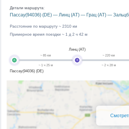
Детали маршрута:
Пассау(94036) (DE) — Линц (AT) — Грац (AT) — Зальцб
Расстояние по маршруту ~
2310 км
Примерное время поездки ~
1 д 2 ч 42 м
Линц (AT)
~ 85 км
~ 220 км
A
B
~ 1 ч 25 м
~ 2 ч 28 м
Пассау(94036) (DE)
Смотрет