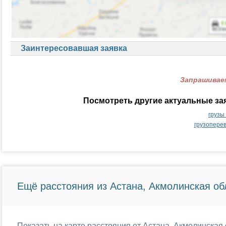
Заинтересовавшая заявка
Запрашиваем
Посмотреть другие актуальные за
грузы
грузопере
Ещё расстояния из Астана, Акмолинская об
Показать на карте расстояния от Астана, Акмолинская 