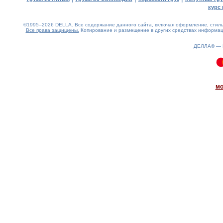
курс 
©1995–2026 DELLA. Все содержание данного сайта, включая оформление, стиль 
Все права защищены.
Копирование и размещение в других средствах информаци
ДЕЛЛА® —
0.11(aws4)
090826-14:19:18
мо