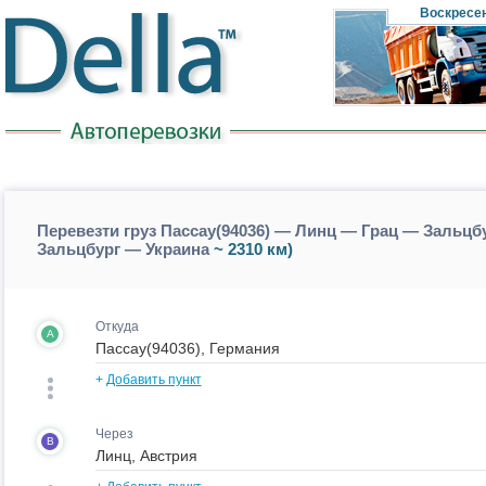
Воскресе
Перевезти груз Пассау(94036) — Линц — Грац — Зальцб
Зальцбург — Украина
~ 2310 км)
Откуда
A
+
Добавить пункт
Через
B