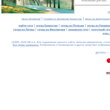
полезными для Вас!
г
|
|
Цена перевозки
Стоимость перевозки Казахстан
Цены на междунаро
|
|
|
найти груз
грузы Казахстан
грузы из Польши
грузы из Герман
|
|
|
грузы из Литвы
грузы из Финляндии
перевезти груз
попутный гру
курс 
©1995–2026 DELLA. Все содержание данного сайта, включая оформление, стиль 
Все права защищены.
Копирование и размещение в других средствах информаци
ДЕЛЛА® —
0.13(aws2)
100826-23:20:14
мо