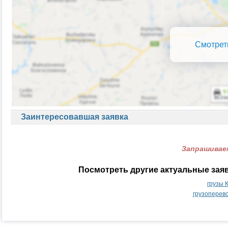
Смотрет
Заинтересовавшая заявка
Запрашиваем
Посмотреть другие актуальные зая
грузы 
грузоперев