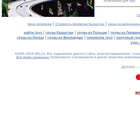
полезными для Вас!
г
|
|
Цена перевозки
Стоимость перевозки Казахстан
Цены на междунаро
|
|
|
найти груз
грузы Казахстан
грузы из Польши
грузы из Герман
|
|
|
грузы из Литвы
грузы из Финляндии
перевезти груз
попутный гру
курс 
©1995–2026 DELLA. Все содержание данного сайта, включая оформление, стиль 
Все права защищены.
Копирование и размещение в других средствах информаци
ДЕЛЛА® —
0.13(aws2)
070826-12:25:59
мо