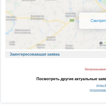
Смотрет
Заинтересовавшая заявка
Запрашиваем
Посмотреть другие актуальные зая
грузы 
грузоперев