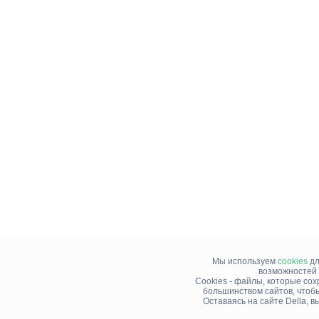
Мы используем
cookies
дл
возможностей 
Cookies - файлы, которые со
большинством сайтов, чтоб
Оставаясь на сайте Della, 