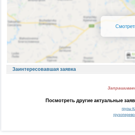
Смотрет
Заинтересовавшая заявка
Запрашиваем
Посмотреть другие актуальные зая
грузы 
грузоперево