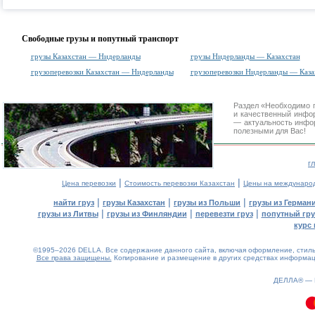
Свободные грузы и попутный транспорт
грузы Казахстан — Нидерланды
грузы Нидерланды — Казахстан
грузоперевозки Казахстан — Нидерланды
грузоперевозки Нидерланды — Каза
Раздел «Необходимо п
и качественный инфо
— актуальность инфор
полезными для Вас!
г
|
|
Цена перевозки
Стоимость перевозки Казахстан
Цены на междунаро
|
|
|
найти груз
грузы Казахстан
грузы из Польши
грузы из Герман
|
|
|
грузы из Литвы
грузы из Финляндии
перевезти груз
попутный гру
курс 
©1995–2026 DELLA. Все содержание данного сайта, включая оформление, стиль 
Все права защищены.
Копирование и размещение в других средствах информаци
ДЕЛЛА® —
0.15(aws2)
100826-12:14:31