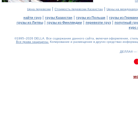
г
|
|
Цена перевозки
Стоимость перевозки Казахстан
Цены на междунаро
|
|
|
найти груз
грузы Казахстан
грузы из Польши
грузы из Герман
|
|
|
грузы из Литвы
грузы из Финляндии
перевезти груз
попутный гру
курс 
©1995–2026 DELLA. Все содержание данного сайта, включая оформление, стиль 
Все права защищены.
Копирование и размещение в других средствах информаци
ДЕЛЛА® —
0.07(aws4)
060826-12:11:40
мо