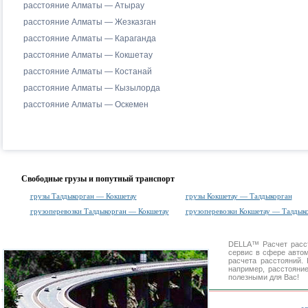
расстояние Алматы — Атырау
расстояние Алматы — Жезказган
расстояние Алматы — Караганда
расстояние Алматы — Кокшетау
расстояние Алматы — Костанай
расстояние Алматы — Кызылорда
расстояние Алматы — Оскемен
Свободные грузы и попутный транспорт
грузы Талдыкорган — Кокшетау
грузы Кокшетау — Талдыкорган
грузоперевозки Талдыкорган — Кокшетау
грузоперевозки Кокшетау — Талдык
DELLA™
Расчет расс
сервис в сфере авт
расчета расстояний
например, расстояни
полезными для Вас!