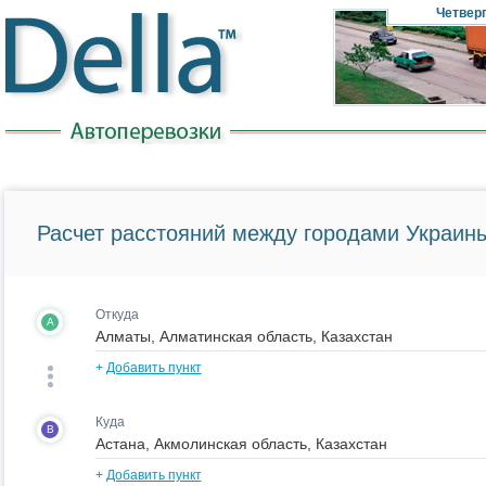
Четвер
Расчет расстояний между городами Украины
Откуда
A
+
Добавить пункт
Куда
B
+
Добавить пункт