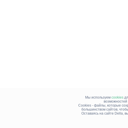
Мы используем
cookies
дл
возможностей 
Cookies - файлы, которые со
большинством сайтов, чтоб
Оставаясь на сайте Della, 