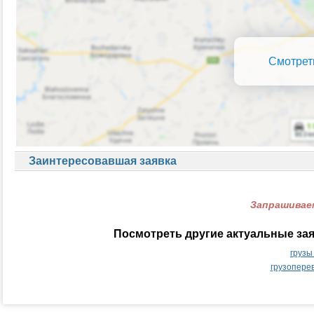
Смотрет
Заинтересовавшая заявка
Запрашиваем
Посмотреть другие актуальные за
грузы
грузопере