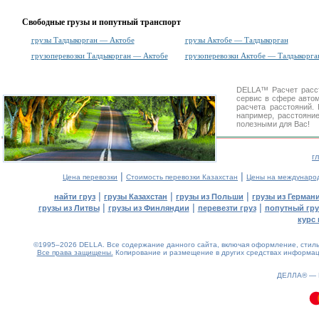
Свободные грузы и попутный транспорт
грузы Талдыкорган — Актобе
грузы Актобе — Талдыкорган
грузоперевозки Талдыкорган — Актобе
грузоперевозки Актобе — Талдыкорга
DELLA™
Расчет расс
сервис в сфере авт
расчета расстояний
например, расстояни
полезными для Вас!
г
|
|
Цена перевозки
Стоимость перевозки Казахстан
Цены на междунаро
|
|
|
найти груз
грузы Казахстан
грузы из Польши
грузы из Герман
|
|
|
грузы из Литвы
грузы из Финляндии
перевезти груз
попутный гру
курс 
©1995–2026 DELLA. Все содержание данного сайта, включая оформление, стиль 
Все права защищены.
Копирование и размещение в других средствах информаци
ДЕЛЛА® —
0.12(aws4)
080826-10:19:04