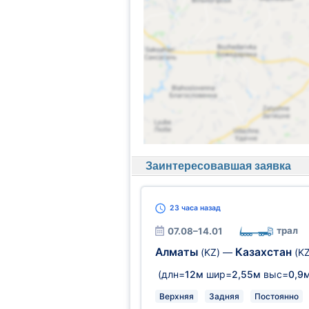
Заинтересовавшая заявка
23 часа
назад
трал
07.08–14.01
Алматы
Казахстан
(KZ)
—
(KZ
(длн=
12м
шир=
2,55м
выс=
0,9
Верхняя
Задняя
Постоянно