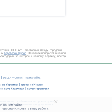
захстан». DELLA™
Расстояния между городами
—
ных
перевозок грузов
. Основной приоритет в нашей
Благодарим за интерес к нашему сервису, всегда
|
|
DELLA™ Classic
Карта сайта
|
ы из Украины
грузы из Италии
|
ти груз Казахстан
грузоперевозки
зок, являются объектами авторского права.
DELLA™ Грузоперевозки' - не допускается.
на нашем сайте.
 персонализировать вашу работу.