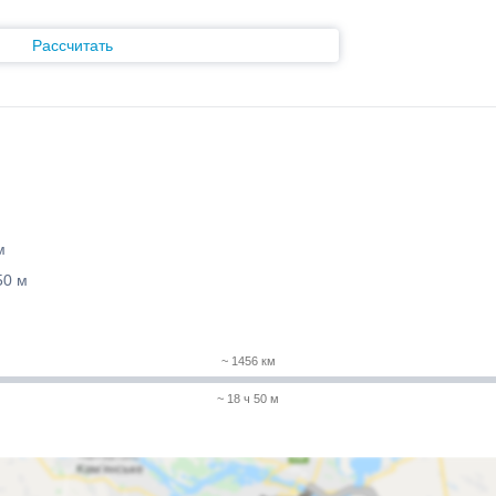
Рассчитать
м
50 м
~ 1456 км
~ 18 ч 50 м