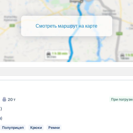
Смотреть маршрут на карте
20 т
При погрузк
)
м
)
Полуприцеп
Крюки
Ремни