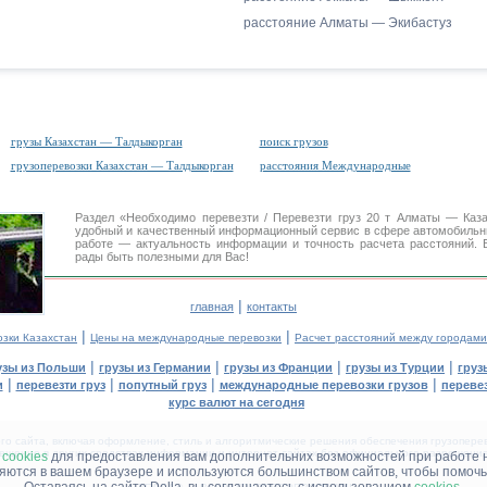
расстояние Алматы — Экибастуз
грузы Казахстан — Талдыкорган
поиск грузов
грузоперевозки Казахстан — Талдыкорган
расстояния Международные
Раздел «Необходимо перевезти / Перевезти груз 20 т Алматы — Ка
удобный и качественный информационный сервис в сфере автомобиль
работе — актуальность информации и точность расчета расстояний. 
рады быть полезными для Вас!
|
главная
контакты
|
|
озки Казахстан
Цены на международные перевозки
Расчет расстояний между городами
|
|
|
|
узы из Польши
грузы из Германии
грузы из Франции
грузы из Турции
груз
|
|
|
|
и
перевезти груз
попутный груз
международные перевозки грузов
перевез
курс валют на сегодня
 сайта, включая оформление, стиль и алгоритмические решения обеспечения грузоперево
щение в других средствах информации и интернет-сайтах без официального разрешения '
м
cookies
для предоставления вам дополнительних возможностей при работе 
няются в вашем браузере и используются большинством сайтов, чтобы помочь