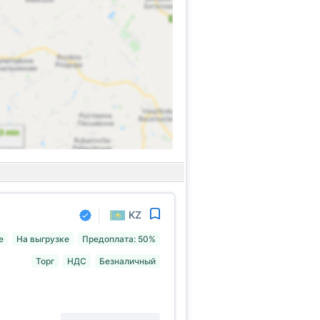
KZ
е
На выгрузке
Предоплата: 50%
Торг
НДС
Безналичный