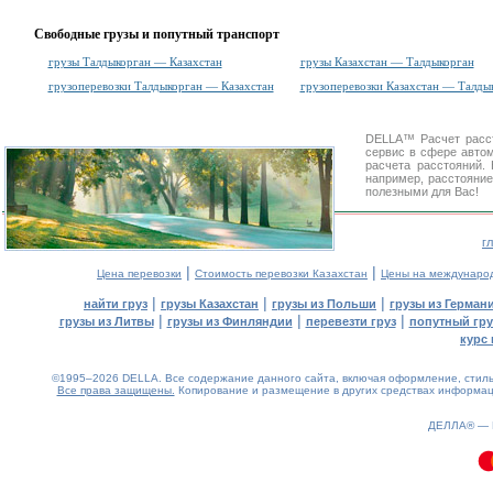
Свободные грузы и попутный транспорт
грузы Талдыкорган — Казахстан
грузы Казахстан — Талдыкорган
грузоперевозки Талдыкорган — Казахстан
грузоперевозки Казахстан — Талды
DELLA™
Расчет расс
сервис в сфере авт
расчета расстояний
например, расстояние
полезными для Вас!
г
|
|
Цена перевозки
Стоимость перевозки Казахстан
Цены на междунаро
|
|
|
найти груз
грузы Казахстан
грузы из Польши
грузы из Герман
|
|
|
грузы из Литвы
грузы из Финляндии
перевезти груз
попутный гру
курс 
©1995–2026 DELLA. Все содержание данного сайта, включая оформление, стиль 
Все права защищены.
Копирование и размещение в других средствах информаци
ДЕЛЛА® —
0.1(aws2)
060826-23:03:27