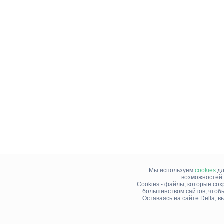
Мы используем
cookies
дл
возможностей 
Cookies - файлы, которые со
большинством сайтов, чтоб
Оставаясь на сайте Della, 