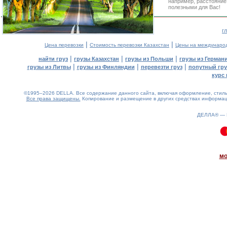
например, расстояние
полезными для Вас!
г
|
|
Цена перевозки
Стоимость перевозки Казахстан
Цены на междунаро
|
|
|
найти груз
грузы Казахстан
грузы из Польши
грузы из Герман
|
|
|
грузы из Литвы
грузы из Финляндии
перевезти груз
попутный гру
курс 
©1995–2026 DELLA. Все содержание данного сайта, включая оформление, стиль 
Все права защищены.
Копирование и размещение в других средствах информаци
ДЕЛЛА® —
0.11(aws2)
090826-10:03:12
мо