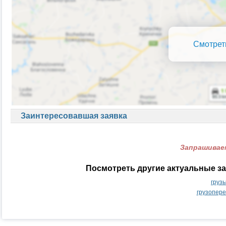
Смотрет
Заинтересовавшая заявка
Запрашиваем
Посмотреть другие актуальные за
груз
грузопере