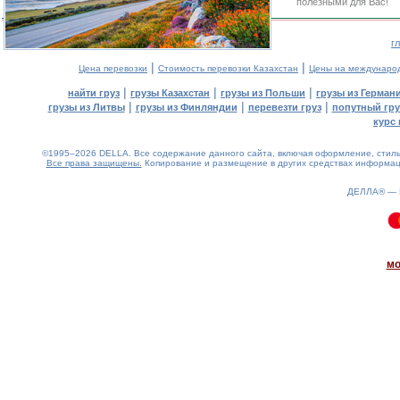
полезными для Вас!
г
|
|
Цена перевозки
Стоимость перевозки Казахстан
Цены на междунаро
|
|
|
найти груз
грузы Казахстан
грузы из Польши
грузы из Герман
|
|
|
грузы из Литвы
грузы из Финляндии
перевезти груз
попутный гру
курс 
©1995–2026 DELLA. Все содержание данного сайта, включая оформление, стиль 
Все права защищены.
Копирование и размещение в других средствах информаци
ДЕЛЛА® —
0.13(aws2)
100826-06:47:53
мо