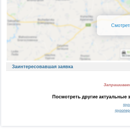
Смотрет
Заинтересовавшая заявка
Запрашиваем
Посмотреть другие актуальные з
гру
грузопер