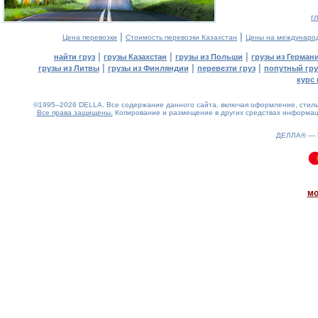
г
|
|
Цена перевозки
Стоимость перевозки Казахстан
Цены на междунаро
|
|
|
найти груз
грузы Казахстан
грузы из Польши
грузы из Герман
|
|
|
грузы из Литвы
грузы из Финляндии
перевезти груз
попутный гру
курс 
©1995–2026 DELLA. Все содержание данного сайта, включая оформление, стиль 
Все права защищены.
Копирование и размещение в других средствах информаци
ДЕЛЛА® —
0.11(aws4)
070826-22:21:44
мо