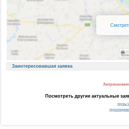
Смотрет
Заинтересовавшая заявка
Запрашиваем
Посмотреть другие актуальные зая
грузы 
грузоперев