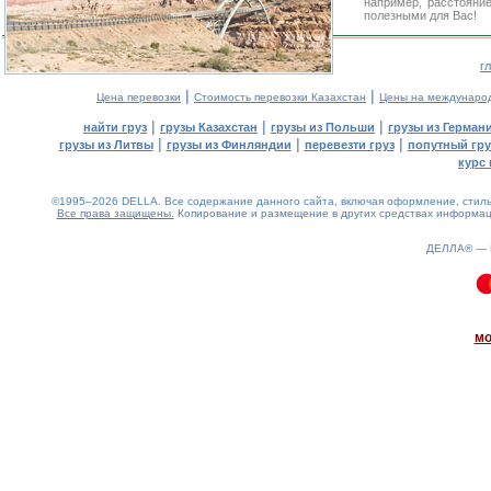
например, расстояни
полезными для Вас!
г
|
|
Цена перевозки
Стоимость перевозки Казахстан
Цены на междунаро
|
|
|
найти груз
грузы Казахстан
грузы из Польши
грузы из Герман
|
|
|
грузы из Литвы
грузы из Финляндии
перевезти груз
попутный гру
курс 
©1995–2026 DELLA. Все содержание данного сайта, включая оформление, стиль 
Все права защищены.
Копирование и размещение в других средствах информаци
ДЕЛЛА® —
0.07(aws4)
090826-05:16:01
мо