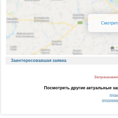
Смотрет
Заинтересовавшая заявка
Запрашиваем
Посмотреть другие актуальные за
груз
грузопере