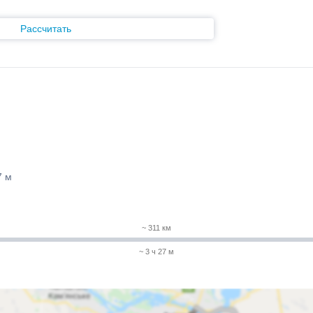
Рассчитать
7 м
~ 311 км
~ 3 ч 27 м