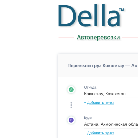
Перевезти груз Кокшетау — Ас
Откуда
A
+
Добавить пункт
Куда
B
+
Добавить пункт