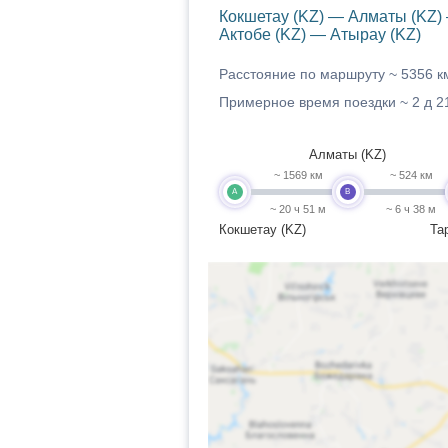
Кокшетау (KZ) — Алматы (KZ)
Актобе (KZ) — Атырау (KZ)
Расстояние по маршруту ~
5356 к
Примерное время поездки ~
2 д 2
Алматы (KZ)
~ 1569 км
~ 524 км
A
B
~ 20 ч 51 м
~ 6 ч 38 м
Кокшетау (KZ)
Та