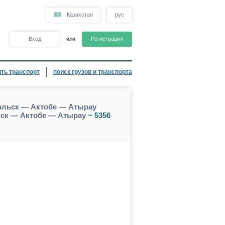
Казахстан
рус
Вход
или
Регистрация
ть транспорт
поиск грузов и транспорта
альск — Актобе — Атырау
ск — Актобе — Атырау
~ 5356