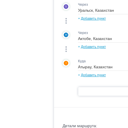
Через
G
+
Добавить пункт
Через
H
+
Добавить пункт
Куда
I
+
Добавить пункт
Детали маршрута: