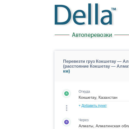
Перевезти груз Кокшетау — 
(расстояние Кокшетау — Алм
км)
Откуда
A
+
Добавить пункт
Через
B