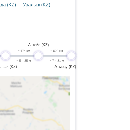
да (KZ) — Уральск (KZ) —
Актобе (KZ)
~ 474 км
~ 620 км
undefined
undefined
undefined
~ 5 ч 35 м
~ 7 ч 31 м
льск (KZ)
Атырау (KZ)