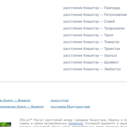
расстояние Кокшетау — Павлодар
расстояние Кокшетау — Петропавловс
расстояние Кокшетау — Семей
расстояние Кокшетау — Талдыкорган
расстояние Кокшетау — Тараз
расстояние Кокшетау — Темиртау
расстояние Кокшетау — Туркестан
расстояние Кокшетау — Уральск
расстояние Кокшетау — Шымкент
расстояние Кокшетау — Экибастуз
зы Атырау — Кокшетау
поиск грузов
зоперевозки Атырау — Кокшетау
расстояния Международные
DELLA™
Расчет расстояний
между городами Казахстана, Европы и А
сервис в сфере автомобильных
перевозок
. Основной приоритет в наш
расчета расстояний. Наша
карта автомобильных дорог
помогает быст