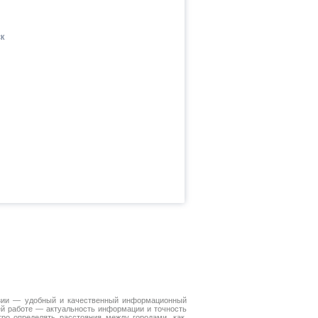
к
зии — удобный и качественный информационный
ей работе — актуальность информации и точность
ро определять расстояния между городами, как,