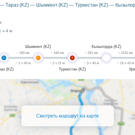
 — Тараз (KZ) — Шымкент (KZ) — Туркестан (KZ) — Кызылор
м
1 ч 4 м
Шымкент (KZ)
Кызылорда (KZ)
~ 180 км
~ 166 км
~ 291 км
~ 1532 км
C
D
E
undefined
~ 2 ч 40 м
~ 2 ч 22 м
~ 3 ч 40 м
~ 19 ч 43 м
раз (KZ)
Туркестан (KZ)
Ура
Смотреть маршрут на карте