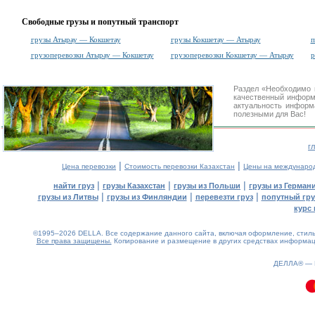
Свободные грузы и попутный транспорт
грузы Атырау — Кокшетау
грузы Кокшетау — Атырау
п
грузоперевозки Атырау — Кокшетау
грузоперевозки Кокшетау — Атырау
р
Раздел «Необходимо 
качественный информ
актуальность информа
полезными для Вас!
г
|
|
Цена перевозки
Стоимость перевозки Казахстан
Цены на междунаро
|
|
|
найти груз
грузы Казахстан
грузы из Польши
грузы из Герман
|
|
|
грузы из Литвы
грузы из Финляндии
перевезти груз
попутный гру
курс 
©1995–2026 DELLA. Все содержание данного сайта, включая оформление, стиль 
Все права защищены.
Копирование и размещение в других средствах информаци
ДЕЛЛА® —
0.15(aws3)
090826-18:02:12