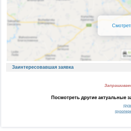
Смотрет
Заинтересовавшая заявка
Запрашиваем
Посмотреть другие актуальные з
груз
грузопер