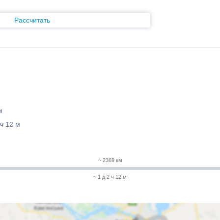
Рассчитать
м
 ч 12 м
~ 2369 км
~ 1 д 2 ч 12 м