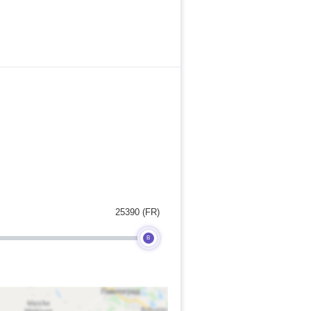
25390 (FR)
B