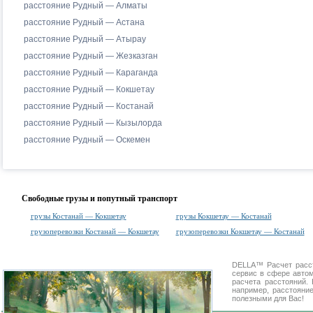
расстояние Рудный — Алматы
расстояние Рудный — Астана
расстояние Рудный — Атырау
расстояние Рудный — Жезказган
расстояние Рудный — Караганда
расстояние Рудный — Кокшетау
расстояние Рудный — Костанай
расстояние Рудный — Кызылорда
расстояние Рудный — Оскемен
Свободные грузы и попутный транспорт
грузы Костанай — Кокшетау
грузы Кокшетау — Костанай
грузоперевозки Костанай — Кокшетау
грузоперевозки Кокшетау — Костанай
DELLA™
Расчет расс
сервис в сфере авт
расчета расстояний
например, расстояни
полезными для Вас!