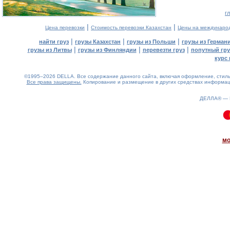
г
|
|
Цена перевозки
Стоимость перевозки Казахстан
Цены на междунаро
|
|
|
найти груз
грузы Казахстан
грузы из Польши
грузы из Герман
|
|
|
грузы из Литвы
грузы из Финляндии
перевезти груз
попутный гру
курс 
©1995–2026 DELLA. Все содержание данного сайта, включая оформление, стиль 
Все права защищены.
Копирование и размещение в других средствах информаци
ДЕЛЛА® —
0.08(aws3)
100826-07:13:50
мо