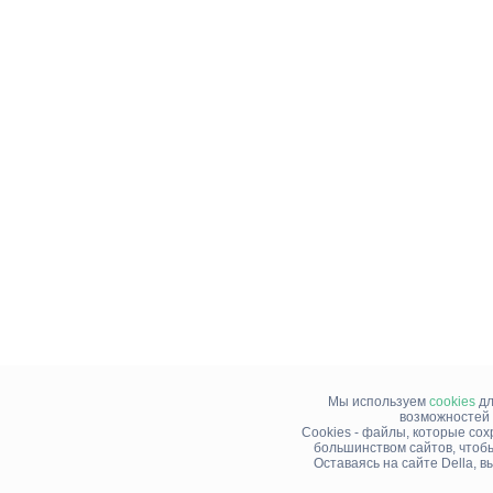
Мы используем
cookies
дл
возможностей 
Cookies - файлы, которые со
большинством сайтов, чтоб
Оставаясь на сайте Della, 