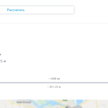
Рассчитать
м
21 м
~ 1498 км
~ 20 ч 21 м