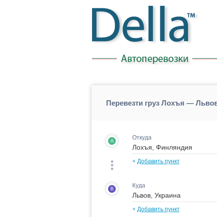
Перевезти груз Лохъя — Льво
Откуда
A
+
Добавить пункт
Куда
B
+
Добавить пункт