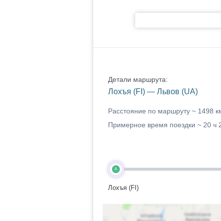
Детали маршрута:
Лохъя (FI) — Львов (UA)
Расстояние по маршруту ~
1498 к
Примерное время поездки ~
20 ч 
A
Лохъя (FI)