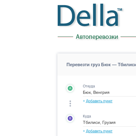
Перевезти груз Бюк — Тбилис
Откуда
A
+
Добавить пункт
Куда
B
+
Добавить пункт