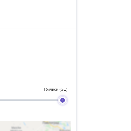
Тбилиси (GE)
B