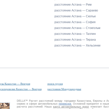
расстояние Астана — Рим
расстояние Астана — Сараево
расстояние Астана — Скопье
расстояние Астана — София
расстояние Астана — Стокгольм
расстояние Астана — Таллин
расстояние Астана — Тирана
расстояние Астана — Хельсинки
узы Казахстан — Венгрия
поиск грузов
узоперевозки Казахстан — Венгрия
расстояния Международные
DELLA™
Расчет расстояний
между городами Казахстана, Европы и А
сервис в сфере автомобильных
перевозок
. Основной приоритет в наш
расчета расстояний. Наша
карта автомобильных дорог
помогает быст