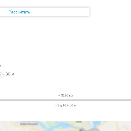
Рассчитать
м
6 ч 30 м
~ 3170 км
~ 1 д 16 ч 30 м