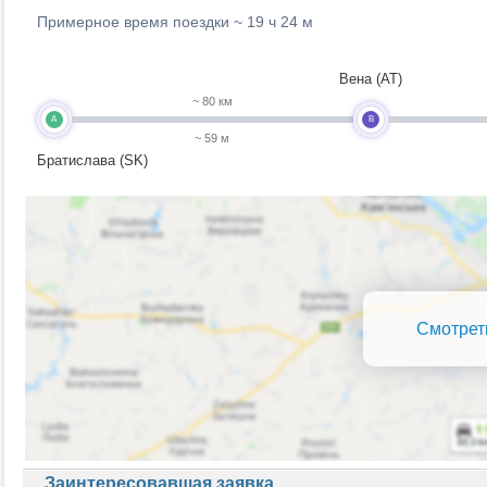
Примерное время поездки ~
19 ч 24 м
Вена (AT)
~ 80 км
A
B
~ 59 м
Братислава (SK)
Смотрет
Заинтересовавшая заявка