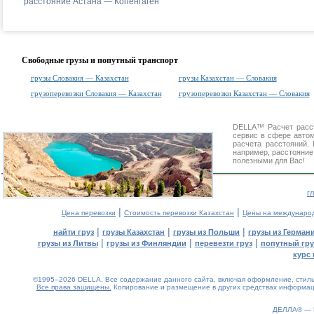
расстояние Астана — Копенгаген
Свободные грузы и попутный транспорт
грузы Словакия — Казахстан
грузы Казахстан — Словакия
грузоперевозки Словакия — Казахстан
грузоперевозки Казахстан — Словакия
DELLA™
Расчет расс
сервис в сфере авт
расчета расстояний
например, расстояние
полезными для Вас!
г
|
|
Цена перевозки
Стоимость перевозки Казахстан
Цены на междунаро
|
|
|
найти груз
грузы Казахстан
грузы из Польши
грузы из Герман
|
|
|
грузы из Литвы
грузы из Финляндии
перевезти груз
попутный гру
курс 
©1995–2026 DELLA. Все содержание данного сайта, включая оформление, стиль 
Все права защищены.
Копирование и размещение в других средствах информаци
ДЕЛЛА® —