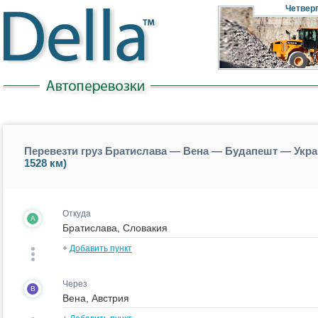
Четвер
Перевезти груз Братислава — Вена — Будапешт — Укра
1528 км)
Откуда
A
+
Добавить пункт
Через
B