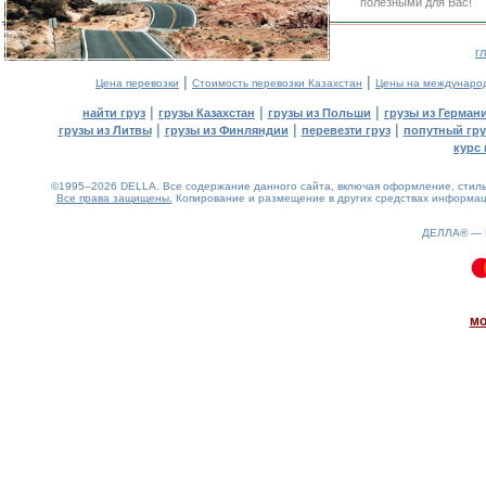
полезными для Вас!
г
|
|
Цена перевозки
Стоимость перевозки Казахстан
Цены на междунаро
|
|
|
найти груз
грузы Казахстан
грузы из Польши
грузы из Герман
|
|
|
грузы из Литвы
грузы из Финляндии
перевезти груз
попутный гру
курс 
©1995–2026 DELLA. Все содержание данного сайта, включая оформление, стиль 
Все права защищены.
Копирование и размещение в других средствах информаци
ДЕЛЛА® —
0.11(aws3)
080826-08:58:20
мо