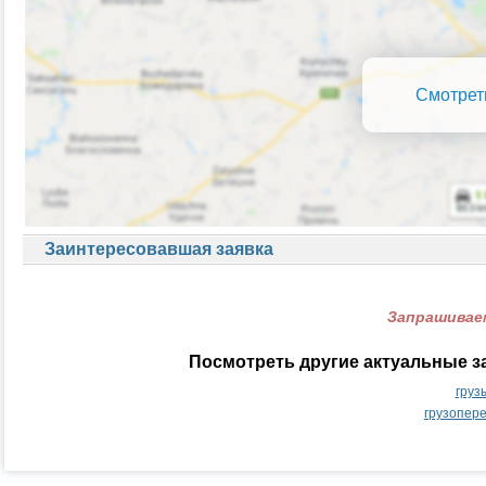
Смотрет
Заинтересовавшая заявка
Запрашиваем
Посмотреть другие актуальные з
груз
грузопер