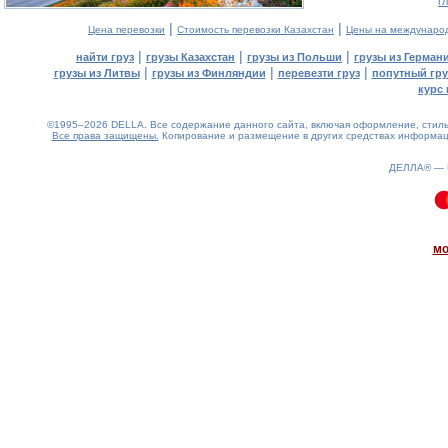
г
|
|
Цена перевозки
Стоимость перевозки Казахстан
Цены на междунаро
|
|
|
найти груз
грузы Казахстан
грузы из Польши
грузы из Герман
|
|
|
грузы из Литвы
грузы из Финляндии
перевезти груз
попутный гру
курс 
©1995–2026 DELLA. Все содержание данного сайта, включая оформление, стиль 
Все права защищены.
Копирование и размещение в других средствах информаци
ДЕЛЛА® —
0.07(aws4)
100826-22:54:11
мо