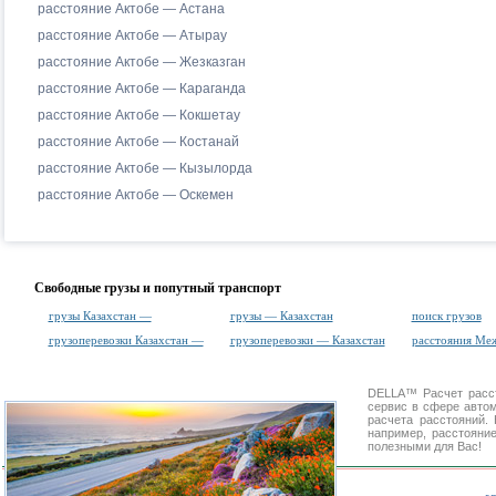
расстояние Актобе — Астана
расстояние Актобе — Атырау
расстояние Актобе — Жезказган
расстояние Актобе — Караганда
расстояние Актобе — Кокшетау
расстояние Актобе — Костанай
расстояние Актобе — Кызылорда
расстояние Актобе — Оскемен
Свободные грузы и попутный транспорт
грузы Казахстан —
грузы — Казахстан
поиск грузов
грузоперевозки Казахстан —
грузоперевозки — Казахстан
расстояния Ме
DELLA™
Расчет расс
сервис в сфере авт
расчета расстояний
например, расстояни
полезными для Вас!