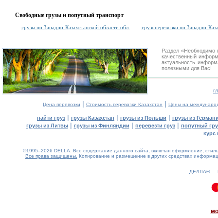
Свободные грузы и попутный транспорт
грузы по Западно-Казахстанской области обл.
грузоперевозки по Западно-Каза
Раздел «Необходимо 
качественный информ
актуальность информа
полезными для Вас!
г
|
|
Цена перевозки
Стоимость перевозки Казахстан
Цены на междунаро
|
|
|
найти груз
грузы Казахстан
грузы из Польши
грузы из Герман
|
|
|
грузы из Литвы
грузы из Финляндии
перевезти груз
попутный гру
курс 
©1995–2026 DELLA. Все содержание данного сайта, включая оформление, стиль 
Все права защищены.
Копирование и размещение в других средствах информаци
ДЕЛЛА® —
0.15(aws4)
070826-14:08:26
мо