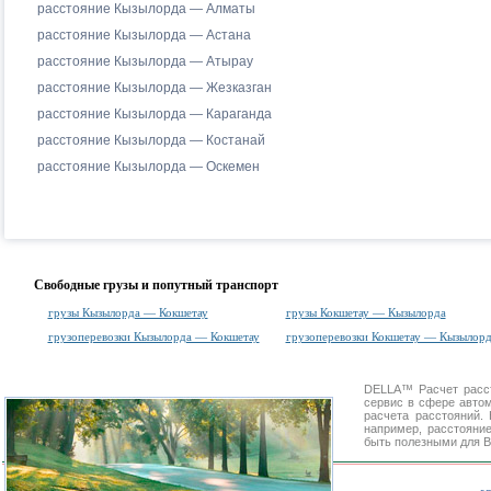
расстояние Кызылорда — Алматы
расстояние Кызылорда — Астана
расстояние Кызылорда — Атырау
расстояние Кызылорда — Жезказган
расстояние Кызылорда — Караганда
расстояние Кызылорда — Костанай
расстояние Кызылорда — Оскемен
Свободные грузы и попутный транспорт
грузы Кызылорда — Кокшетау
грузы Кокшетау — Кызылорда
грузоперевозки Кызылорда — Кокшетау
грузоперевозки Кокшетау — Кызылорд
DELLA™
Расчет расс
сервис в сфере авт
расчета расстояний
например, расстояни
быть полезными для В