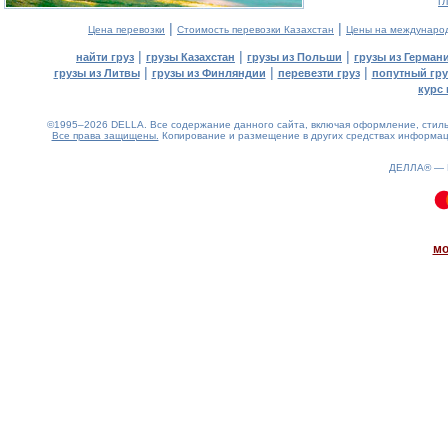
г
|
|
Цена перевозки
Стоимость перевозки Казахстан
Цены на междунаро
|
|
|
найти груз
грузы Казахстан
грузы из Польши
грузы из Герман
|
|
|
грузы из Литвы
грузы из Финляндии
перевезти груз
попутный гру
курс 
©1995–2026 DELLA. Все содержание данного сайта, включая оформление, стиль 
Все права защищены.
Копирование и размещение в других средствах информаци
ДЕЛЛА® —
0.12(aws2)
070826-11:17:14
мо