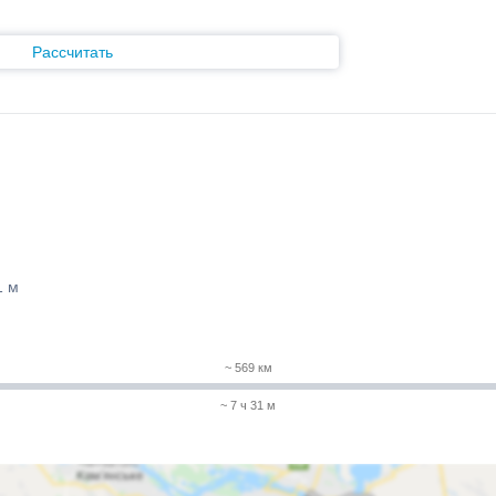
Рассчитать
1 м
~ 569 км
~ 7 ч 31 м