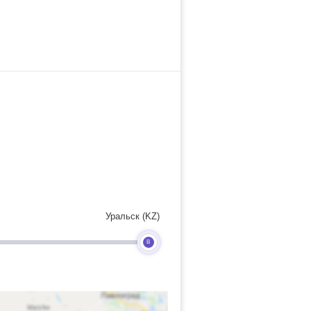
Уральск (KZ)
B