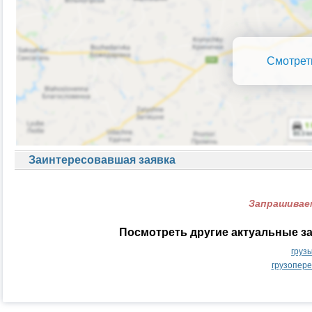
Смотрет
Заинтересовавшая заявка
Запрашиваем
Посмотреть другие актуальные з
груз
грузопер