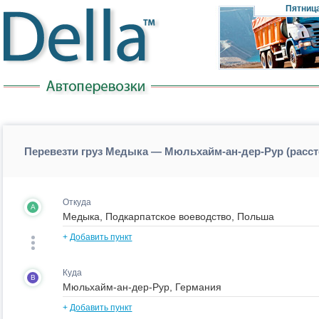
Пятниц
Перевезти груз Медыка — Мюльхайм-ан-дер-Рур (рас
Откуда
A
+
Добавить пункт
Куда
B
+
Добавить пункт