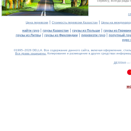
сервису, всегда рады
г
|
|
Цена перевозки
Стоимость перевозки Казахстан
Цены на междунаро
|
|
|
найти груз
грузы Казахстан
грузы из Польши
грузы из Герман
|
|
|
грузы из Литвы
грузы из Финляндии
перевезти груз
попутный гру
курс 
©1995–2026 DELLA. Все содержание данного сайта, включая оформление, стиль 
Все права защищены.
Копирование и размещение в других средствах информаци
ДЕЛЛА® —
0.14(aws4)
070826-14:21:10
мо