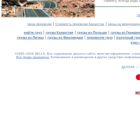
сервису, всегда рады
г
|
|
Цена перевозки
Стоимость перевозки Казахстан
Цены на междунаро
|
|
|
найти груз
грузы Казахстан
грузы из Польши
грузы из Герман
|
|
|
грузы из Литвы
грузы из Финляндии
перевезти груз
попутный гру
курс 
©1995–2026 DELLA. Все содержание данного сайта, включая оформление, стиль 
Все права защищены.
Копирование и размещение в других средствах информаци
ДЕЛЛА® —
0.13(aws2)
090826-12:54:22
мо