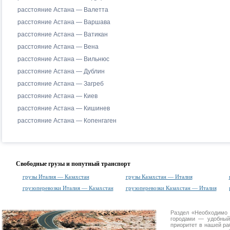
расстояние Астана — Валетта
расстояние Астана — Варшава
расстояние Астана — Ватикан
расстояние Астана — Вена
расстояние Астана — Вильнюс
расстояние Астана — Дублин
расстояние Астана — Загреб
расстояние Астана — Киев
расстояние Астана — Кишинев
расстояние Астана — Копенгаген
Свободные грузы и попутный транспорт
грузы Италия — Казахстан
грузы Казахстан — Италия
грузоперевозки Италия — Казахстан
грузоперевозки Казахстан — Италия
Раздел «Необходимо 
городами
— удобный 
приоритет в нашей ра