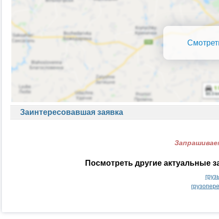
Смотрет
Заинтересовавшая заявка
Запрашиваем
Посмотреть другие актуальные з
груз
грузопер