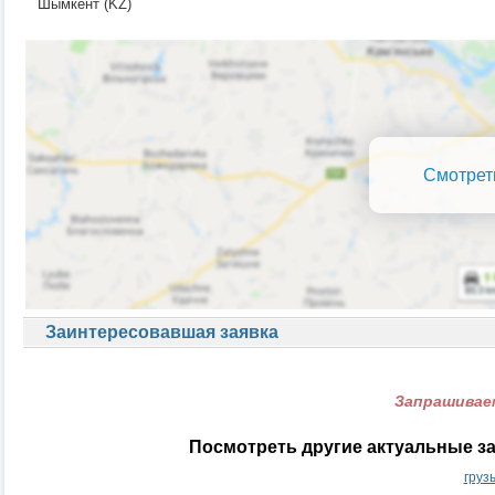
Шымкент (KZ)
Смотрет
Заинтересовавшая заявка
Запрашиваем
Посмотреть другие актуальные за
груз