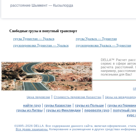
расстояние Шымкент — Кызылорда
Свободные грузы и попутный транспорт
грузы Туркестан — Уральск
грузы Уральск — Туркестан
грузоперевозки Туркестан — Уральск
грузоперевозки Уральск — Туркестан
DELLA™
Расчет расс
сервис в сфере авт
расчета расстояний
например, расстояние
полезными для Вас!
г
|
|
Цена перевозки
Стоимость перевозки Казахстан
Цены на междунаро
|
|
|
найти груз
грузы Казахстан
грузы из Польши
грузы из Герман
|
|
|
грузы из Литвы
грузы из Финляндии
перевезти груз
попутный гру
курс 
©1995–2026 DELLA. Все содержание данного сайта, включая оформление, стиль 
Все права защищены.
Копирование и размещение в других средствах информаци