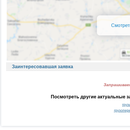
Смотрет
Заинтересовавшая заявка
Запрашиваем
Посмотреть другие актуальные з
груз
грузопер