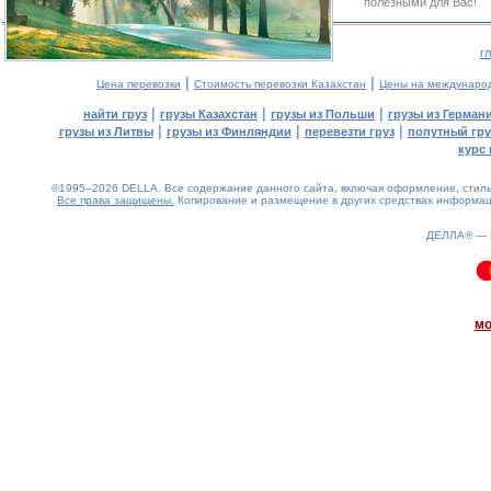
полезными для Вас!
г
|
|
Цена перевозки
Стоимость перевозки Казахстан
Цены на междунаро
|
|
|
найти груз
грузы Казахстан
грузы из Польши
грузы из Герман
|
|
|
грузы из Литвы
грузы из Финляндии
перевезти груз
попутный гру
курс 
©1995–2026 DELLA. Все содержание данного сайта, включая оформление, стиль 
Все права защищены.
Копирование и размещение в других средствах информаци
ДЕЛЛА® —
0.12(aws3)
090826-11:01:27
мо