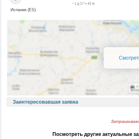
~ 1 д 17 ч 42 м
Испания (ES)
Смотрет
Заинтересовавшая заявка
Запрашиваем
Посмотреть другие актуальные за