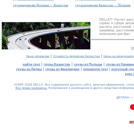
грузоперевозки Испания — Казахстан
грузоперевозки Казахстан — Испания
DELLA™
Расчет расс
сервис в сфере авт
расчета расстояний
например, расстояни
полезными для Вас!
г
|
|
Цена перевозки
Стоимость перевозки Казахстан
Цены на междунаро
|
|
|
найти груз
грузы Казахстан
грузы из Польши
грузы из Герман
|
|
|
грузы из Литвы
грузы из Финляндии
перевезти груз
попутный гру
курс 
©1995–2026 DELLA. Все содержание данного сайта, включая оформление, стиль 
Все права защищены.
Копирование и размещение в других средствах информаци
ДЕЛЛА® —
0.12(aws3)
060826-04:03:25
мо