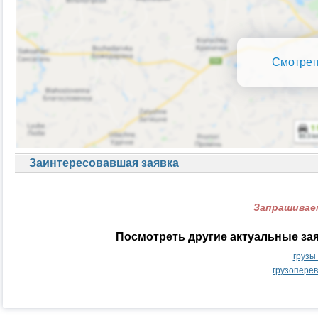
Смотрет
Заинтересовавшая заявка
Запрашиваем
Посмотреть другие актуальные зая
грузы
грузоперев