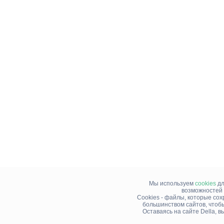
Мы используем
cookies
дл
возможностей 
Cookies - файлы, которые со
большинством сайтов, чтоб
Оставаясь на сайте Della, 