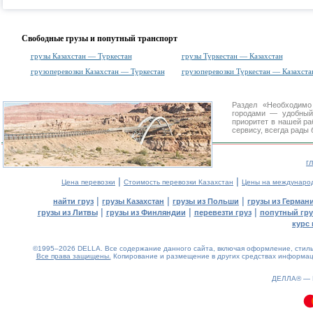
Свободные грузы и попутный транспорт
грузы Казахстан — Туркестан
грузы Туркестан — Казахстан
грузоперевозки Казахстан — Туркестан
грузоперевозки Туркестан — Казахста
Раздел «Необходимо
городами
— удобный 
приоритет в нашей ра
сервису, всегда рады
г
|
|
Цена перевозки
Стоимость перевозки Казахстан
Цены на междунаро
|
|
|
найти груз
грузы Казахстан
грузы из Польши
грузы из Герман
|
|
|
грузы из Литвы
грузы из Финляндии
перевезти груз
попутный гру
курс 
©1995–2026 DELLA. Все содержание данного сайта, включая оформление, стиль 
Все права защищены.
Копирование и размещение в других средствах информаци
ДЕЛЛА® —
0.15(aws3)
100826-13:00:45