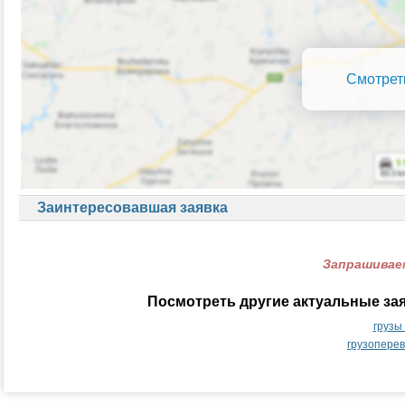
Смотрет
Заинтересовавшая заявка
Запрашиваем
Посмотреть другие актуальные зая
грузы
грузоперев