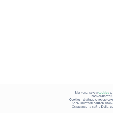
Мы используем
cookies
дл
возможностей 
Cookies - файлы, которые со
большинством сайтов, чтоб
Оставаясь на сайте Della, 