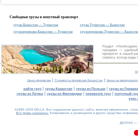
Свободные грузы и попутный транспорт
грузы Казахстан — Туркестан
грузы Туркестан — Казахстан
грузоперевозки Казахстан — Туркестан
грузоперевозки Туркестан — Казахста
Раздел «Необходимо
городами
— удобный 
приоритет в нашей ра
сервису, всегда рады
г
|
|
Цена перевозки
Стоимость перевозки Казахстан
Цены на междунаро
|
|
|
найти груз
грузы Казахстан
грузы из Польши
грузы из Герман
|
|
|
грузы из Литвы
грузы из Финляндии
перевезти груз
попутный гру
курс 
©1995–2026 DELLA. Все содержание данного сайта, включая оформление, стиль 
Все права защищены.
Копирование и размещение в других средствах информаци
ДЕЛЛА® —
0.19(aws3)
090826-13:51:11