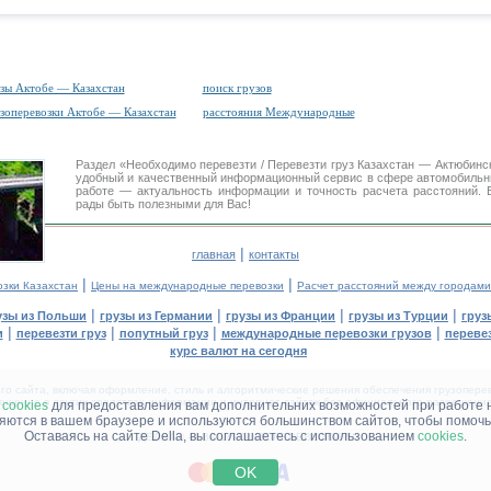
зы Актобе — Казахстан
поиск грузов
зоперевозки Актобе — Казахстан
расстояния Международные
Раздел «Необходимо перевезти / Перевезти груз Казахстан — Актюбин
удобный и качественный информационный сервис в сфере автомобиль
работе — актуальность информации и точность расчета расстояний. 
рады быть полезными для Вас!
|
главная
контакты
|
|
озки Казахстан
Цены на международные перевозки
Расчет расстояний между городами
|
|
|
|
узы из Польши
грузы из Германии
грузы из Франции
грузы из Турции
груз
|
|
|
|
и
перевезти груз
попутный груз
международные перевозки грузов
перевез
курс валют на сегодня
 сайта, включая оформление, стиль и алгоритмические решения обеспечения грузоперево
щение в других средствах информации и интернет-сайтах без официального разрешения '
м
cookies
для предоставления вам дополнительних возможностей при работе 
няются в вашем браузере и используются большинством сайтов, чтобы помочь
Оставаясь на сайте Della, вы соглашаетесь с использованием
cookies
.
ДЕЛЛА® —
ВАШИ
ГРУЗОПЕРЕВОЗКИ
™!
OK