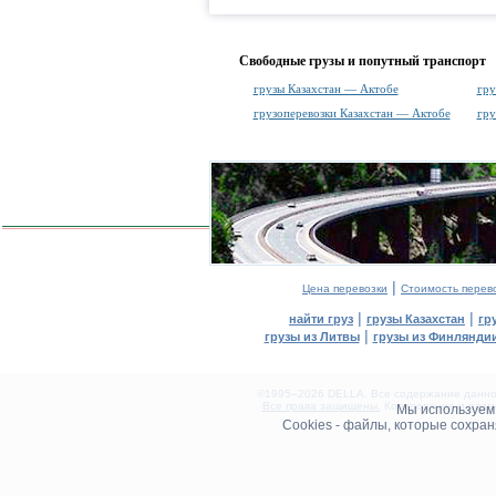
Свободные грузы и попутный транспорт
грузы Казахстан — Актобе
гру
грузоперевозки Казахстан — Актобе
гру
|
Цена перевозки
Стоимость перев
|
|
найти груз
грузы Казахстан
гр
|
грузы из Литвы
грузы из Финлянди
©1995–2026 DELLA. Все содержание данного
Все права защищены.
Копирование и разме
Мы используе
0.12(aws4)
Cookies - файлы, которые сохра
070826-20:05:45