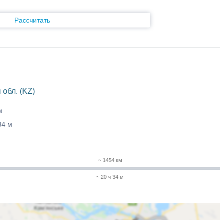
Рассчитать
обл. (KZ)
м
34 м
~ 1454 км
~ 20 ч 34 м