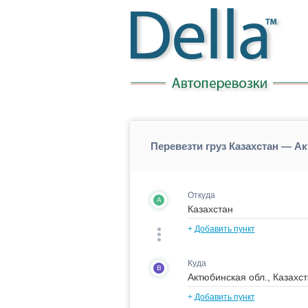
Перевезти груз Казахстан — А
Откуда
A
+
Добавить пункт
Куда
B
+
Добавить пункт