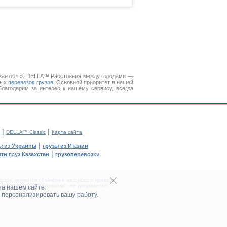
ская обл.». DELLA™
Расстояния между городами
—
ных
перевозок грузов
. Основной приоритет в нашей
Благодарим за интерес к нашему сервису, всегда
|
|
DELLA™ Classic
Карта сайта
|
ы из Украины
грузы из Италии
|
ти груз Казахстан
грузоперевозки
зок, являются объектами авторского права.
DELLA™ Грузоперевозки' - не допускается.
на нашем сайте.
 персонализировать вашу работу.