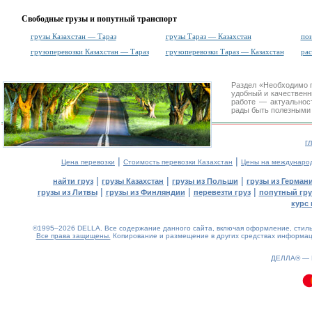
Свободные грузы и попутный транспорт
грузы Казахстан — Тараз
грузы Тараз — Казахстан
пои
грузоперевозки Казахстан — Тараз
грузоперевозки Тараз — Казахстан
ра
Раздел «Необходимо 
удобный и качествен
работе — актуальнос
рады быть полезными 
г
|
|
Цена перевозки
Стоимость перевозки Казахстан
Цены на междунаро
|
|
|
найти груз
грузы Казахстан
грузы из Польши
грузы из Герман
|
|
|
грузы из Литвы
грузы из Финляндии
перевезти груз
попутный гру
курс 
©1995–2026 DELLA. Все содержание данного сайта, включая оформление, стиль 
Все права защищены.
Копирование и размещение в других средствах информаци
ДЕЛЛА® —
0.48(aws3)
100826-10:03:36