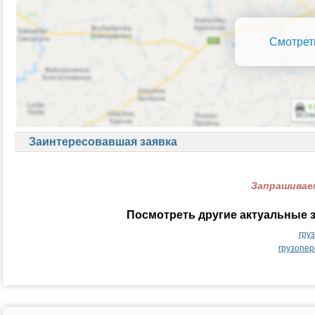
Смотрет
Заинтересовавшая заявка
Запрашиваем
Посмотреть другие актуальные з
гру
грузопер