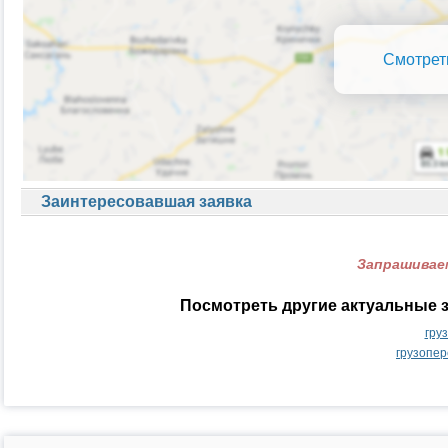
Смотрет
Заинтересовавшая заявка
Запрашиваем
Посмотреть другие актуальные з
гру
грузопер