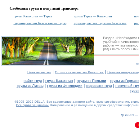
Свободные грузы и попутный транспорт
грузы Казахстан — Тараз
грузы Тараз — Казахстан
пои
грузоперевозки Казахстан — Тараз
грузоперевозки Тараз — Казахстан
ра
Раздел «Необходимо 
удобный и качествен
работе — актуальнос
рады быть полезными 
г
|
|
Цена перевозки
Стоимость перевозки Казахстан
Цены на междунаро
|
|
|
найти груз
грузы Казахстан
грузы из Польши
грузы из Герман
|
|
|
грузы из Литвы
грузы из Финляндии
перевезти груз
попутный гру
курс 
©1995–2026 DELLA. Все содержание данного сайта, включая оформление, стиль 
Все права защищены.
Копирование и размещение в других средствах информаци
ДЕЛЛА® —
0.18(aws3)
100826-10:13:52