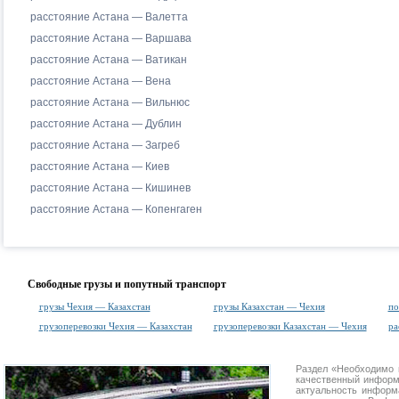
расстояние Астана — Валетта
расстояние Астана — Варшава
расстояние Астана — Ватикан
расстояние Астана — Вена
расстояние Астана — Вильнюс
расстояние Астана — Дублин
расстояние Астана — Загреб
расстояние Астана — Киев
расстояние Астана — Кишинев
расстояние Астана — Копенгаген
Свободные грузы и попутный транспорт
грузы Чехия — Казахстан
грузы Казахстан — Чехия
по
грузоперевозки Чехия — Казахстан
грузоперевозки Казахстан — Чехия
ра
Раздел «Необходимо 
качественный информ
актуальность информа