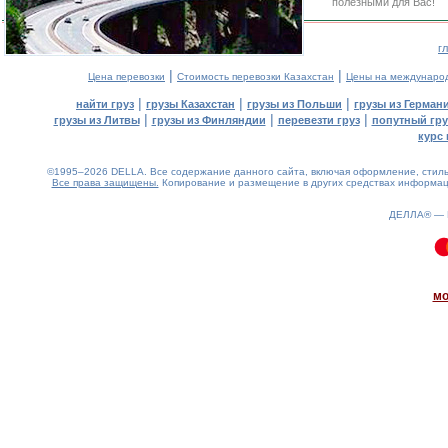
полезными для Вас!
г
|
|
Цена перевозки
Стоимость перевозки Казахстан
Цены на междунаро
|
|
|
найти груз
грузы Казахстан
грузы из Польши
грузы из Герман
|
|
|
грузы из Литвы
грузы из Финляндии
перевезти груз
попутный гру
курс 
©1995–2026 DELLA. Все содержание данного сайта, включая оформление, стиль 
Все права защищены.
Копирование и размещение в других средствах информаци
ДЕЛЛА® —
0.11(aws2)
090826-20:00:22
мо