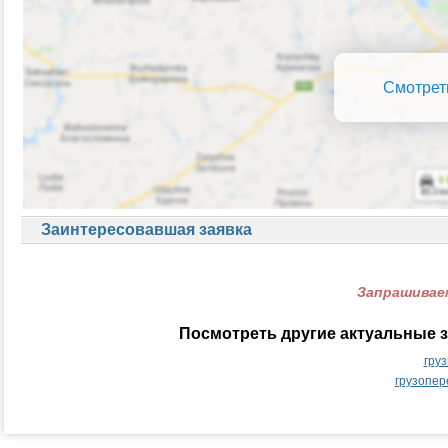
Смотрет
Заинтересовавшая заявка
Запрашиваем
Посмотреть другие актуальные з
гру
грузопер