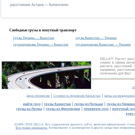
расстояние Астана — Копенгаген
Свободные грузы и попутный транспорт
грузы Украина — Казахстан
грузы Казахстан — Украина
грузоперевозки Украина — Казахстан
грузоперевозки Казахстан — Украина
DELLA™
Расчет расс
сервис в сфере авт
расчета расстояний
например, расстояние
полезными для Вас!
г
|
|
Цена перевозки
Стоимость перевозки Казахстан
Цены на междунаро
|
|
|
найти груз
грузы Казахстан
грузы из Польши
грузы из Герман
|
|
|
грузы из Литвы
грузы из Финляндии
перевезти груз
попутный гру
курс 
©1995–2026 DELLA. Все содержание данного сайта, включая оформление, стиль 
Все права защищены.
Копирование и размещение в других средствах информаци