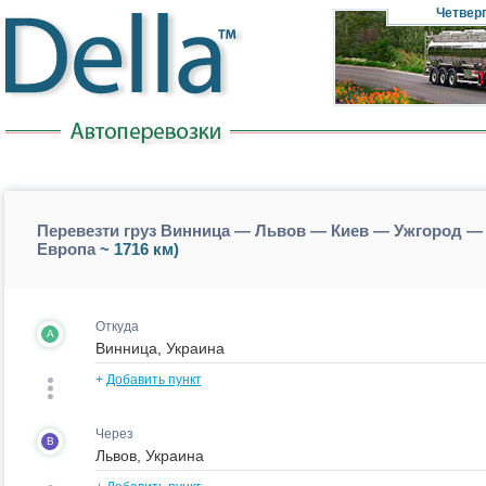
Четвер
Перевезти груз Винница — Львов — Киев — Ужгород —
Европа
~ 1716 км)
Откуда
A
+
Добавить пункт
Через
B