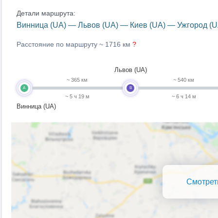
Детали маршрута:
Винница (UA) — Львов (UA) — Киев (UA) — Ужгород (UA
Расстояние по маршруту ~
1716 км
?
Львов (UA)
~ 365 км
~ 540 км
A
B
~ 5 ч 19 м
~ 6 ч 14 м
Винница (UA)
Смотрет