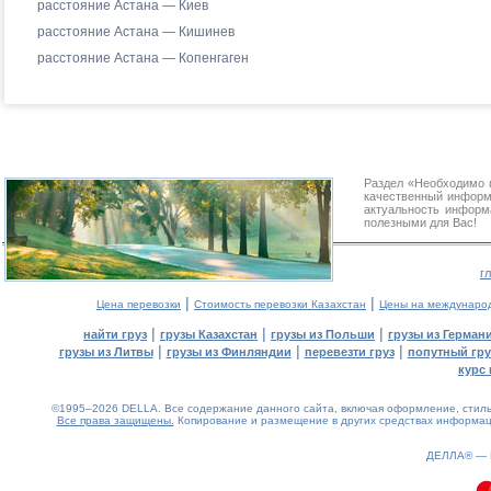
расстояние Астана — Киев
расстояние Астана — Кишинев
расстояние Астана — Копенгаген
Раздел «Необходимо 
качественный информ
актуальность информа
полезными для Вас!
г
|
|
Цена перевозки
Стоимость перевозки Казахстан
Цены на междунаро
|
|
|
найти груз
грузы Казахстан
грузы из Польши
грузы из Герман
|
|
|
грузы из Литвы
грузы из Финляндии
перевезти груз
попутный гру
курс 
©1995–2026 DELLA. Все содержание данного сайта, включая оформление, стиль 
Все права защищены.
Копирование и размещение в других средствах информаци
ДЕЛЛА® —
0.11(aws3)
060826-03:12:20