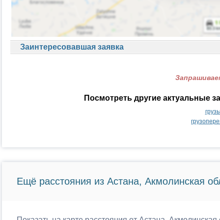
Заинтересовавшая заявка
Запрашиваем
Посмотреть другие актуальные за
груз
грузопере
Ещё расстояния из Астана, Акмолинская об
Показать на карте расстояния от Астана, Акмолинская 