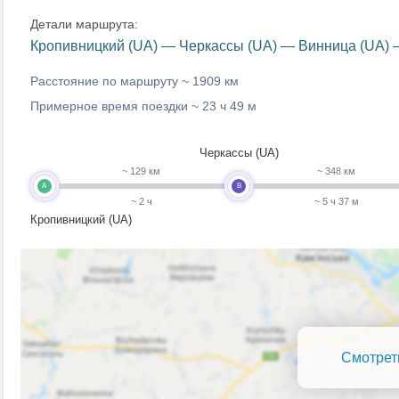
Детали маршрута:
Кропивницкий (UA) — Черкассы (UA) — Винница (UA) —
Расстояние по маршруту ~
1909 км
Примерное время поездки ~
23 ч 49 м
Черкассы (UA)
~ 129 км
~ 348 км
A
B
~ 2 ч
~ 5 ч 37 м
Кропивницкий (UA)
Смотрет