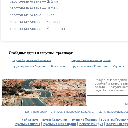
расстояние Астана — Дублин
расстояние Астана — Загреб
расстояние Астана — Киев
расстояние Астана — Кишинев
расстояние Астана — Копенгаген
Свободные грузы и попутный транспорт
грузы Украина — Казахстан
грузы Казахстан — Украина
грузоперевозки Украина — Казахстан
грузоперевозки Казахстан — Украина
Раздел «Необходимо
удобный и качествен
работе — актуальнос
рады быть полезными 
г
|
|
Цена перевозки
Стоимость перевозки Казахстан
Цены на междунаро
|
|
|
найти груз
грузы Казахстан
грузы из Польши
грузы из Герман
|
|
|
грузы из Литвы
грузы из Финляндии
перевезти груз
попутный гру