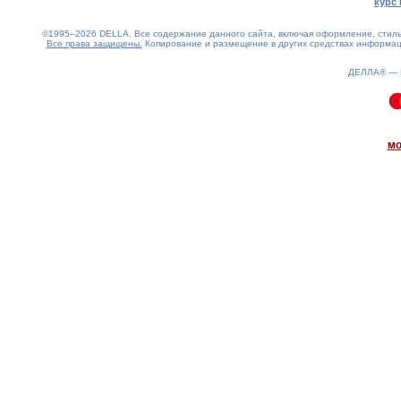
курс 
©1995–2026 DELLA. Все содержание данного сайта, включая оформление, стиль 
Все права защищены.
Копирование и размещение в других средствах информаци
ДЕЛЛА® —
0.2(aws4)
070826-00:31:02
мо