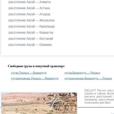
расстояние Аксай — Алматы
расстояние Аксай — Астана
расстояние Аксай — Атырау
расстояние Аксай — Жезказган
расстояние Аксай — Караганда
расстояние Аксай — Кокшетау
расстояние Аксай — Костанай
расстояние Аксай — Оскемен
Свободные грузы и попутный транспорт
грузы Уральск — Кызылорда
грузы Кызылорда — Уральск
грузоперевозки Уральск — Кызылорда
грузоперевозки Кызылорда — Уральск
DELLA™
Расчет расс
сервис в сфере авт
расчета расстояний
например, расстояние
полезными для Вас!