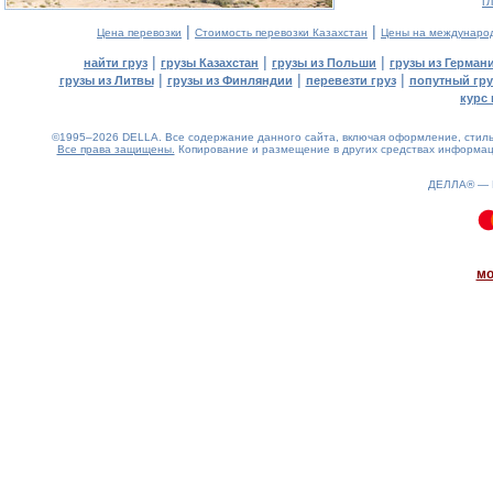
г
|
|
Цена перевозки
Стоимость перевозки Казахстан
Цены на междунаро
|
|
|
найти груз
грузы Казахстан
грузы из Польши
грузы из Герман
|
|
|
грузы из Литвы
грузы из Финляндии
перевезти груз
попутный гру
курс 
©1995–2026 DELLA. Все содержание данного сайта, включая оформление, стиль 
Все права защищены.
Копирование и размещение в других средствах информаци
ДЕЛЛА® —
0.09(aws4)
070826-17:25:58
мо