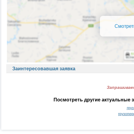
Смотрет
Заинтересовавшая заявка
Запрашиваем
Посмотреть другие актуальные з
гру
грузопер