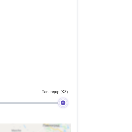
Павлодар (KZ)
B