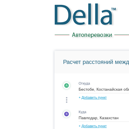
Расчет расстояний межд
Откуда
A
+
Добавить пункт
Куда
B
+
Добавить пункт