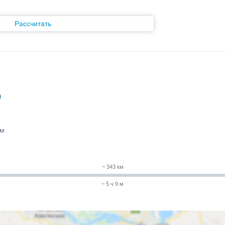
Рассчитать
)
 м
~ 343 км
~ 5 ч 9 м