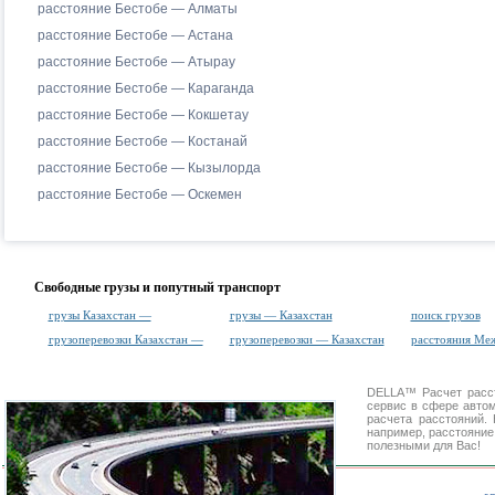
расстояние Бестобе — Алматы
расстояние Бестобе — Астана
расстояние Бестобе — Атырау
расстояние Бестобе — Караганда
расстояние Бестобе — Кокшетау
расстояние Бестобе — Костанай
расстояние Бестобе — Кызылорда
расстояние Бестобе — Оскемен
Свободные грузы и попутный транспорт
грузы Казахстан —
грузы — Казахстан
поиск грузов
грузоперевозки Казахстан —
грузоперевозки — Казахстан
расстояния Ме
DELLA™
Расчет расс
сервис в сфере авт
расчета расстояний
например, расстояние
полезными для Вас!