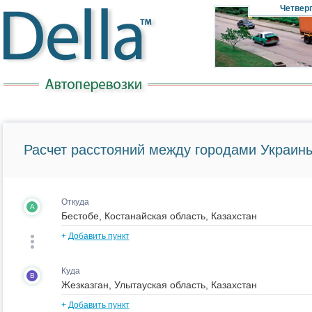
Четвер
Расчет расстояний между городами Украины
Откуда
A
+
Добавить пункт
Куда
B
+
Добавить пункт