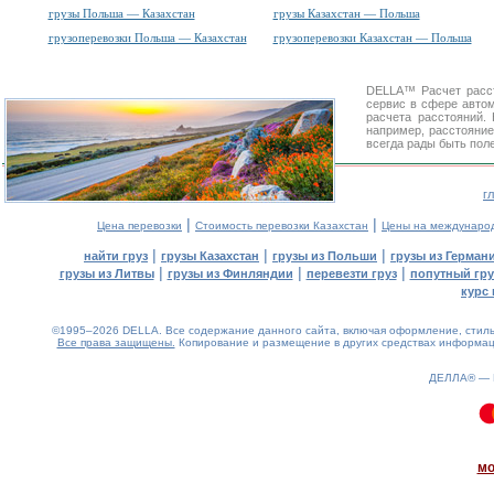
грузы Польша — Казахстан
грузы Казахстан — Польша
грузоперевозки Польша — Казахстан
грузоперевозки Казахстан — Польша
DELLA™
Расчет расс
сервис в сфере авт
расчета расстояний
например, расстояние
всегда рады быть пол
г
|
|
Цена перевозки
Стоимость перевозки Казахстан
Цены на междунаро
|
|
|
найти груз
грузы Казахстан
грузы из Польши
грузы из Герман
|
|
|
грузы из Литвы
грузы из Финляндии
перевезти груз
попутный гру
курс 
©1995–2026 DELLA. Все содержание данного сайта, включая оформление, стиль 
Все права защищены.
Копирование и размещение в других средствах информаци
ДЕЛЛА® —
0.13(aws4)
080826-06:57:22
мо