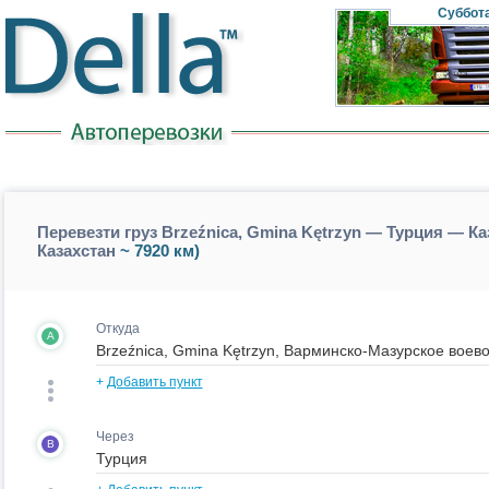
Суббот
Перевезти груз Brzeźnica, Gmina Kętrzyn — Турция — Ка
Казахстан
~ 7920 км)
Откуда
A
+
Добавить пункт
Через
B