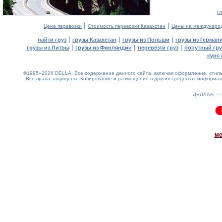
г
|
|
Цена перевозки
Стоимость перевозки Казахстан
Цены на междунаро
|
|
|
найти груз
грузы Казахстан
грузы из Польши
грузы из Герман
|
|
|
грузы из Литвы
грузы из Финляндии
перевезти груз
попутный гру
курс 
©1995–2026 DELLA. Все содержание данного сайта, включая оформление, стиль 
Все права защищены.
Копирование и размещение в других средствах информаци
ДЕЛЛА® —
0.12(aws3)
060826-16:28:08
мо