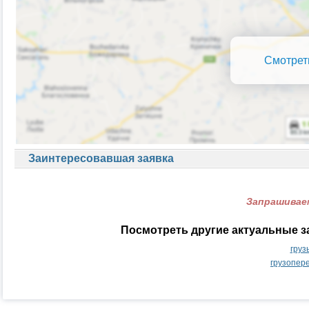
Смотрет
Заинтересовавшая заявка
Запрашиваем
Посмотреть другие актуальные з
груз
грузопер